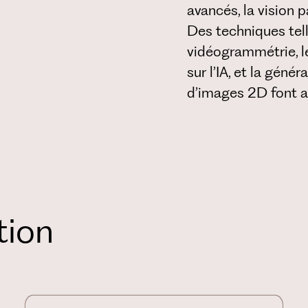
avancés, la vision pa
Des techniques tel
vidéogrammétrie, l
sur l’IA, et la géné
d’images 2D font au
tion