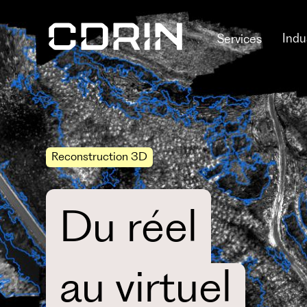
Indu
Services
Reconstruction 3D
Du réel
au virtuel