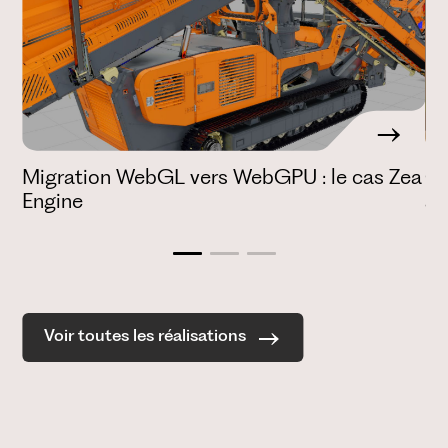
la
Migration WebGL vers WebGPU : le cas Zea
Cr
Engine
ac
Voir toutes les réalisations