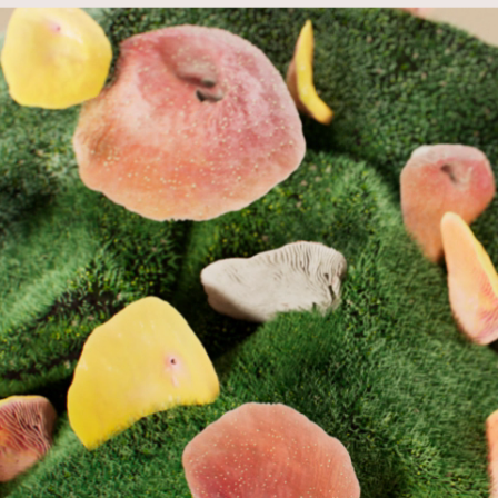
des
publications